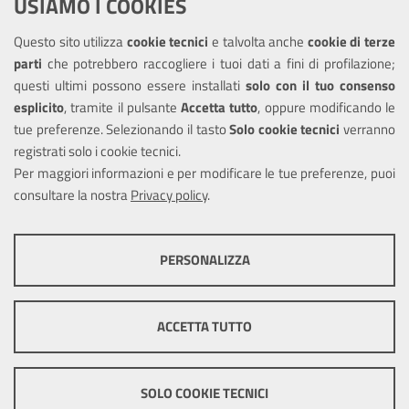
USIAMO I COOKIES
Amministrazione trasparente
Questo sito utilizza
cookie tecnici
e talvolta anche
cookie di terze
Informativa privacy
parti
che potrebbero raccogliere i tuoi dati a fini di profilazione;
Note legali
questi ultimi possono essere installati
solo con il tuo consenso
Piano di miglioramento del sito
esplicito
, tramite il pulsante
Accetta tutto
, oppure modificando le
tue preferenze. Selezionando il tasto
Solo cookie tecnici
verranno
Piano di miglioramento dei servizi
registrati solo i cookie tecnici.
Dichiarazione di accessibilità
Per maggiori informazioni e per modificare le tue preferenze, puoi
consultare la nostra
Privacy policy
.
SEGUICI SU
PERSONALIZZA
Facebook
COOKIE TECNICI
Questi cookie consentono la corretta navigazione del sito e la rendono
ACCETTA TUTTO
ottimale per ogni utente. Essi non raccolgono i tuoi dati e le tue
informazioni di navigazione per scopi di marketing e profilazione, e
Mappa del sito
Cookie policy
Sito
pertanto possono essere utilizzati senza bisogno di acquisire il tuo
precedente
Credits
consenso.
SOLO COOKIE TECNICI