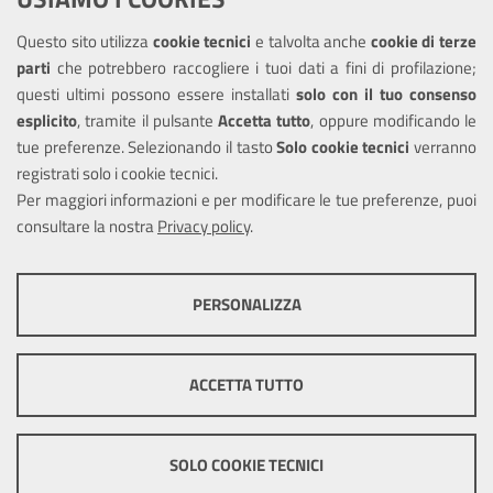
Amministrazione trasparente
Questo sito utilizza
cookie tecnici
e talvolta anche
cookie di terze
Informativa privacy
parti
che potrebbero raccogliere i tuoi dati a fini di profilazione;
Note legali
questi ultimi possono essere installati
solo con il tuo consenso
Piano di miglioramento del sito
esplicito
, tramite il pulsante
Accetta tutto
, oppure modificando le
tue preferenze. Selezionando il tasto
Solo cookie tecnici
verranno
Piano di miglioramento dei servizi
registrati solo i cookie tecnici.
Dichiarazione di accessibilità
Per maggiori informazioni e per modificare le tue preferenze, puoi
consultare la nostra
Privacy policy
.
SEGUICI SU
PERSONALIZZA
Facebook
COOKIE TECNICI
Questi cookie consentono la corretta navigazione del sito e la rendono
ACCETTA TUTTO
ottimale per ogni utente. Essi non raccolgono i tuoi dati e le tue
informazioni di navigazione per scopi di marketing e profilazione, e
Mappa del sito
Cookie policy
Sito
pertanto possono essere utilizzati senza bisogno di acquisire il tuo
precedente
Credits
consenso.
SOLO COOKIE TECNICI