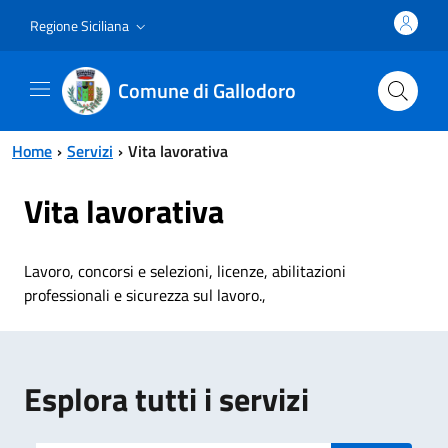
Vai al contenuto principale
Vai al menu principale
Regione Siciliana
Comune di Gallodoro
Home
Servizi
Vita lavorativa
Vita lavorativa
Lavoro, concorsi e selezioni, licenze, abilitazioni
professionali e sicurezza sul lavoro.,
Esplora tutti i servizi