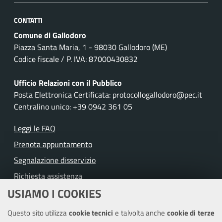
CONTATTI
Comune di Gallodoro
Piazza Santa Maria, 1 - 98030 Gallodoro (ME)
Codice fiscale / P. IVA: 87000430832
Ufficio Relazioni con il Pubblico
Posta Elettronica Certificata: protocollogallodoro@pec.it
Centralino unico: +39 0942 361 05
Leggi le FAQ
Prenota appuntamento
Segnalazione disservizio
Richiesta assistenza
USIAMO I COOKIES
Amministrazione trasparente
Questo sito utilizza
cookie tecnici
e talvolta anche
cookie di terze
Informativa privacy