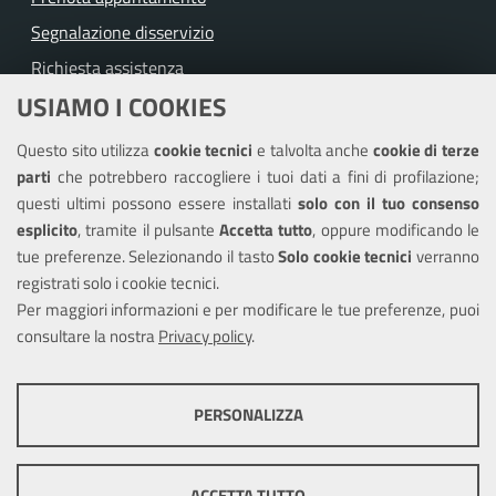
Segnalazione disservizio
Richiesta assistenza
USIAMO I COOKIES
Amministrazione trasparente
Questo sito utilizza
cookie tecnici
e talvolta anche
cookie di terze
Informativa privacy
parti
che potrebbero raccogliere i tuoi dati a fini di profilazione;
Note legali
questi ultimi possono essere installati
solo con il tuo consenso
Piano di miglioramento del sito
esplicito
, tramite il pulsante
Accetta tutto
, oppure modificando le
tue preferenze. Selezionando il tasto
Solo cookie tecnici
verranno
Piano di miglioramento dei servizi
registrati solo i cookie tecnici.
Dichiarazione di accessibilità
Per maggiori informazioni e per modificare le tue preferenze, puoi
consultare la nostra
Privacy policy
.
SEGUICI SU
PERSONALIZZA
Facebook
COOKIE TECNICI
Questi cookie consentono la corretta navigazione del sito e la rendono
ACCETTA TUTTO