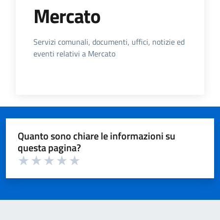
Mercato
Dettagli dell'Argomento
Servizi comunali, documenti, uffici, notizie ed
eventi relativi a Mercato
Quanto sono chiare le informazioni su
questa pagina?
Valuta 1 su 5
Valuta 2 su 5
Valuta 3 su 5
Valuta 4 su 5
Valuta 5 su 5