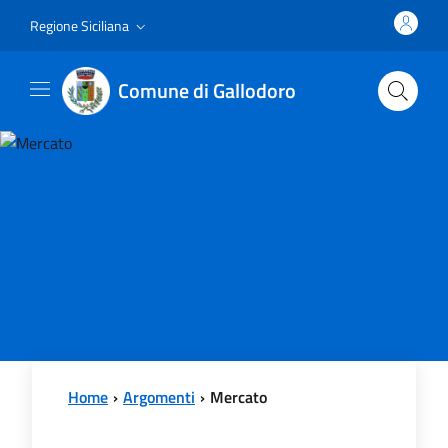
Vai al contenuto principale
Vai al menu principale
Regione Siciliana
Comune di Gallodoro
Home
Argomenti
Mercato