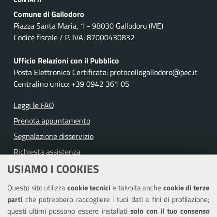
Comune di Gallodoro
Piazza Santa Maria, 1 - 98030 Gallodoro (ME)
Codice fiscale / P. IVA: 87000430832
Ufficio Relazioni con il Pubblico
Posta Elettronica Certificata: protocollogallodoro@pec.it
Centralino unico: +39 0942 361 05
Leggi le FAQ
Prenota appuntamento
Segnalazione disservizio
Richiesta assistenza
USIAMO I COOKIES
Amministrazione trasparente
Questo sito utilizza
cookie tecnici
e talvolta anche
cookie di terze
Informativa privacy
parti
che potrebbero raccogliere i tuoi dati a fini di profilazione;
Note legali
questi ultimi possono essere installati
solo con il tuo consenso