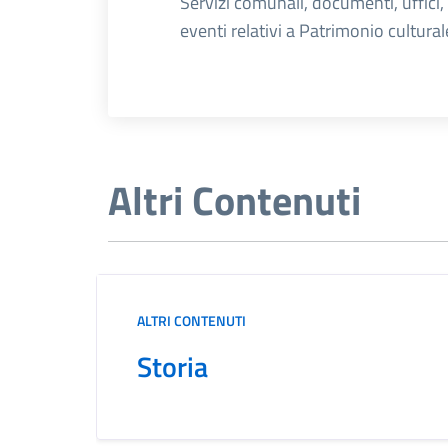
Dettagli dell'
Servizi comunali, documenti, uffici,
eventi relativi a Patrimonio cultural
Altri Contenuti
ALTRI CONTENUTI
Storia