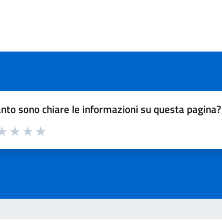
nto sono chiare le informazioni su questa pagina?
a 1 su 5
aluta 2 su 5
Valuta 3 su 5
Valuta 4 su 5
Valuta 5 su 5