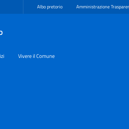
Albo pretorio
Amministrazione Traspare
o
izi
Vivere il Comune