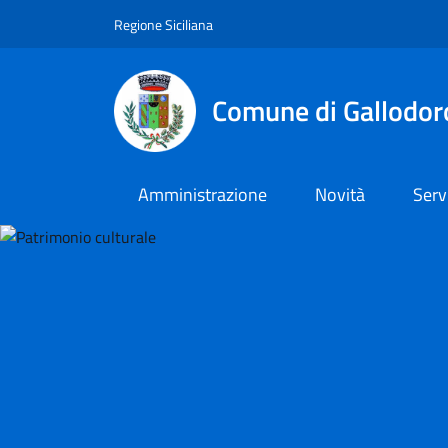
Vai al contenuto principale
Vai al menu principale
Regione Siciliana
Comune di Gallodor
Amministrazione
Novità
Serv