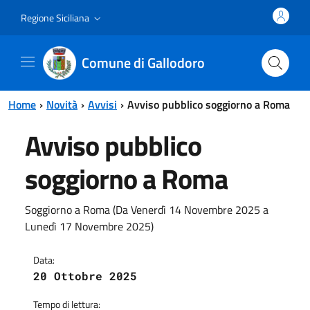
Vai al contenuto principale
Vai al menu principale
Regione Siciliana
Comune di Gallodoro
Home
Novità
Avvisi
Avviso pubblico soggiorno a Roma
Avviso pubblico
soggiorno a Roma
Soggiorno a Roma (Da Venerdì 14 Novembre 2025 a
Lunedì 17 Novembre 2025)
Data:
20 Ottobre 2025
Tempo di lettura: