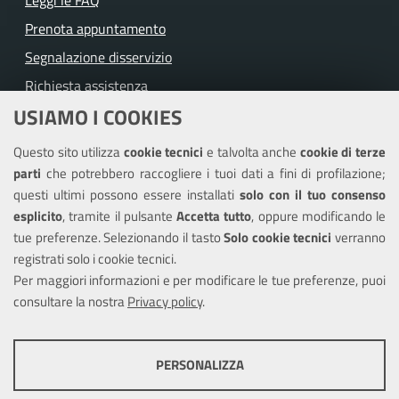
Leggi le FAQ
Prenota appuntamento
Segnalazione disservizio
Richiesta assistenza
USIAMO I COOKIES
Amministrazione trasparente
Questo sito utilizza
cookie tecnici
e talvolta anche
cookie di terze
Informativa privacy
parti
che potrebbero raccogliere i tuoi dati a fini di profilazione;
Note legali
questi ultimi possono essere installati
solo con il tuo consenso
Piano di miglioramento del sito
esplicito
, tramite il pulsante
Accetta tutto
, oppure modificando le
tue preferenze. Selezionando il tasto
Solo cookie tecnici
verranno
Piano di miglioramento dei servizi
registrati solo i cookie tecnici.
Dichiarazione di accessibilità
Per maggiori informazioni e per modificare le tue preferenze, puoi
consultare la nostra
Privacy policy
.
SEGUICI SU
PERSONALIZZA
Facebook
COOKIE TECNICI