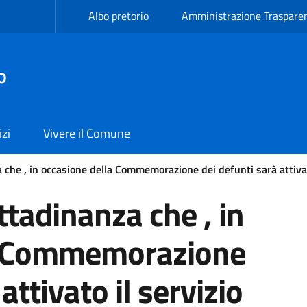
Albo pretorio
Amministrazione Traspare
o
izi
Vivere il Comune
a che , in occasione della Commemorazione dei defunti sarà attivat
ittadinanza che , in
a Commemorazione
attivato il servizio