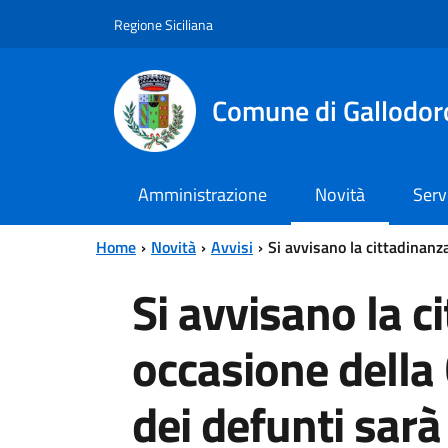
Vai al contenuto principale
Vai al menu principale
Regione Siciliana
Comune di Gallodor
Amministrazione
Novità
Serv
Home
Novità
Avvisi
Si avvisano la cittadinanz
Si avvisano la c
occasione dell
dei defunti sarà 