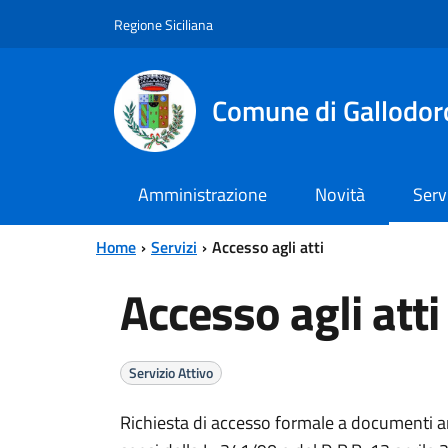
Vai al contenuto principale
Vai al menu principale
Regione Siciliana
Comune di Gallodor
Amministrazione
Novità
Serv
Home
Servizi
Accesso agli atti
Accesso agli atti
Servizio Attivo
Richiesta di accesso formale a documenti am