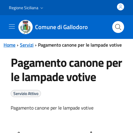
Vai al contenuto principale
Vai al menu principale
Regione Siciliana
Comune di Gallodoro
Home
Servizi
Pagamento canone per le lampade votive
Pagamento canone per
le lampade votive
Servizio Attivo
Pagamento canone per le lampade votive