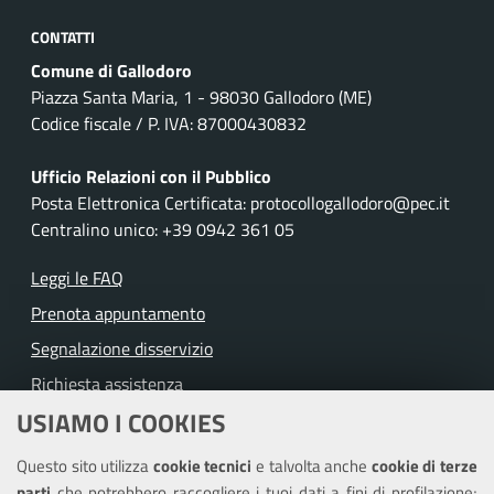
CONTATTI
Comune di Gallodoro
Piazza Santa Maria, 1 - 98030 Gallodoro (ME)
Codice fiscale / P. IVA: 87000430832
Ufficio Relazioni con il Pubblico
Posta Elettronica Certificata: protocollogallodoro@pec.it
Centralino unico: +39 0942 361 05
Leggi le FAQ
Prenota appuntamento
Segnalazione disservizio
Richiesta assistenza
USIAMO I COOKIES
Amministrazione trasparente
Questo sito utilizza
cookie tecnici
e talvolta anche
cookie di terze
Informativa privacy
parti
che potrebbero raccogliere i tuoi dati a fini di profilazione;