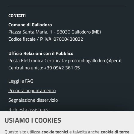
CONTATTI
Comune di Gallodoro
Piazza Santa Maria, 1 - 98030 Gallodoro (ME)
Codice fiscale / P. IVA: 87000430832
Ufficio Relazioni con il Pubblico
Posta Elettronica Certificata: protocollogallodoro@pec.it
Centralino unico: +39 0942 361 05
Leggi le FAQ
Prenota appuntamento
Segnalazione disservizio
Richiesta assistenza
USIAMO I COOKIES
Amministrazione trasparente
Questo sito utilizza
cookie tecnici
e talvolta anche
cookie di terze
Informativa privacy