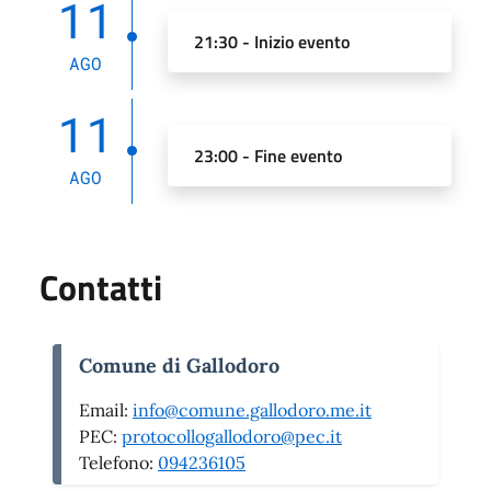
11
21:30 - Inizio evento
AGO
11
23:00 - Fine evento
AGO
Contatti
Comune di Gallodoro
Email:
info@comune.gallodoro.me.it
PEC:
protocollogallodoro@pec.it
Telefono:
094236105