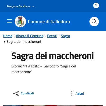
Vai al contenuto principale
Vai al menu principale
Regione Siciliana
Comune di Gallodoro
Home
Vivere il Comune
Eventi
Sagra
Sagra dei maccheroni
Sagra dei maccheroni
Giorno 11 Agosto – Gallodoro “Sagra del
maccherone"
Condividi
Azioni