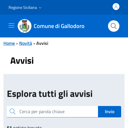
Vai al contenuto principale
Vai al menu principale
Regione Siciliana
Comune di Gallodoro
Home
Novità
Avvisi
Avvisi
Esplora tutti gli avvisi
Cerca per parola chiave
Invio
51
notizie trovate